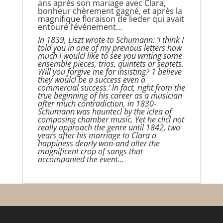
ans après son mariage avec Clara,
bonheur chèrement gagné, et après la
magnifique floraison de lieder qui avait
entouré l’événement…
In 1839, Liszt wrote to Schumann: ‘I think I
told you in one of my previous letters how
much I woulcl like to see you writing some
ensemble pieces, trios, quintets or septets.
Will you forgive me for insisting? 1 believe
they woulcl be a success even a
commercial success.’ ln fact, right from the
true beginning of his career as a musician
after much contradiction, in 1830-
Schumann was hauntecl by the iclea of
composing chamber music. Yet he clicl not
really approach the genre until 1842, two
years after his marriage to Clara a
happiness dearly won-and alter the
magnificent crop of sangs that
accompanied the event…