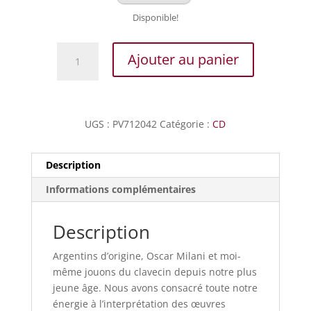
Disponible!
quantité
Ajouter au panier
de
Piazzolla
-
Tangos
UGS :
PV712042
Catégorie :
CD
pour
2
clavecins
Description
Vol.1
Informations complémentaires
Description
Argentins d’origine, Oscar Milani et moi-
même jouons du clavecin depuis notre plus
jeune âge. Nous avons consacré toute notre
énergie à l’interprétation des œuvres