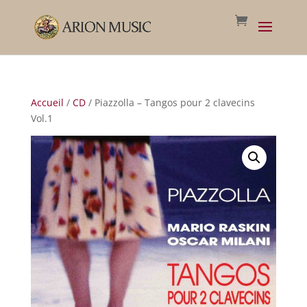
Accueil
/
CD
/ Piazzolla – Tangos pour 2 clavecins
Vol.1