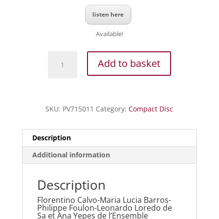
listen here
Available!
Leone
Add to basket
-
Six
Sonates
pour
SKU:
PV715011
Category:
Compact Disc
la
mandoline
et
Description
basse,
Additional information
Livre
I
quantity
Description
Florentino Calvo-Maria Lucia Barros-
Philippe Foulon-Leonardo Loredo de
Sa et Ana Yepes de l’Ensemble