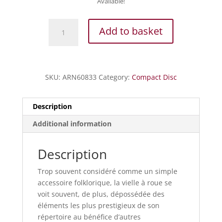
Available!
L'Art
Add to basket
de
la
vielle
à
SKU:
ARN60833
Category:
Compact Disc
roue
Vol.
1
Description
quantity
Additional information
Description
Trop souvent considéré comme un simple
accessoire folklorique, la vielle à roue se
voit souvent, de plus, dépossédée des
éléments les plus prestigieux de son
répertoire au bénéfice d’autres