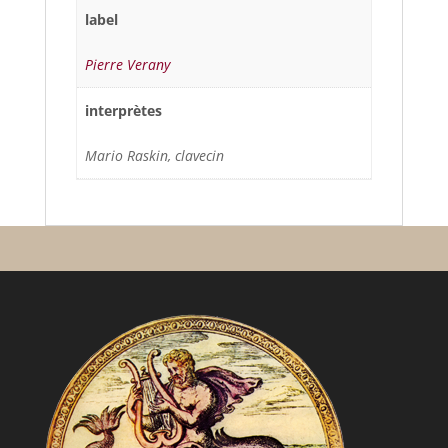
label
Pierre Verany
interprètes
Mario Raskin, clavecin