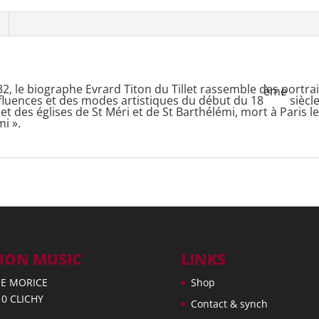
32, le biographe Evrard Titon du Tillet rassemble des portr
ème
nfluences et des modes artistiques du début du 18
siècle
et des églises de St Méri et de St Barthélémi, mort à Paris l
i ».
ION MUSIC
LINKS
UE MORICE
Shop
10 CLICHY
Contact & synch