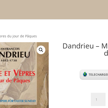
pres du jour de Pâques
Dandrieu – M
d
TELECHARGER
Dandrieu
-
Messe