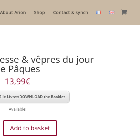
About Arion
Shop
Contact & synch
esse & vêpres du jour
e Pâques
13,99
€
 le Livret/DOWNLOAD the Booklet
Available!
Add to basket