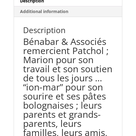
Description
Song
Book)
Additional information
AVEC
LES
Description
PARTITIONS
quantity
Bénabar & Associés
remercient Patchol ;
Marion pour son
travail et son soutien
de tous les jours …
“ion-mar” pour son
sourire et ses pâtes
bolognaises ; leurs
parents et grands-
parents, leurs
familles, leurs amis,