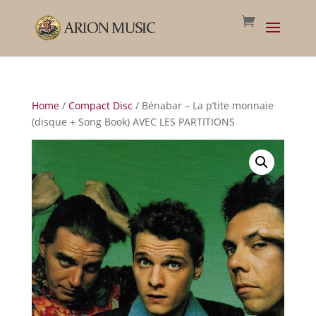
Home
/
Compact Disc
/ Bénabar – La p’tite monnaie
(disque + Song Book) AVEC LES PARTITIONS