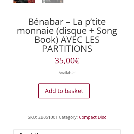
Bénabar – La p’tite
monnaie (disque + Song
Book) AVEC LES
PARTITIONS
35,00
€
Available!
Bénabar
Add to basket
-
La
p'tite
monnaie
SKU:
ZB051001
Category:
Compact Disc
(disque
+