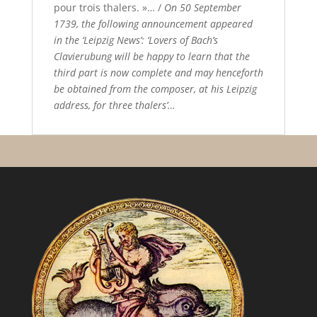
pour trois thalers. »… /
On 50 September
1739, the following announcement appeared
in the ‘Leipzig News’: ‘Lovers of Bach’s
Clavierubung will be happy to learn that the
third part is now complete and may henceforth
be obtained from the composer, at his Leipzig
address, for three thalers’…