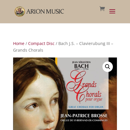
Home
/
Compact Disc
/ Bach J.S. – Clavierubung III –
Grands Chorals