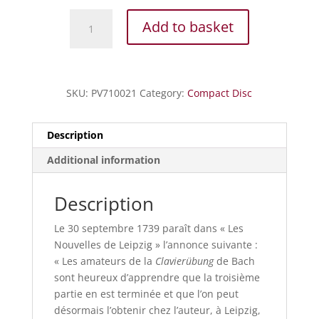
Bach
Add to basket
J.S.
-
Clavierubung
III
SKU:
PV710021
Category:
Compact Disc
-
Grands
Chorals
Description
quantity
Additional information
Description
Le 30 septembre 1739 paraît dans « Les
Nouvelles de Leipzig » l’annonce suivante :
« Les amateurs de la
Clavierübung
de Bach
sont heureux d’apprendre que la troisième
partie en est terminée et que l’on peut
désormais l’obtenir chez l’auteur, à Leipzig,