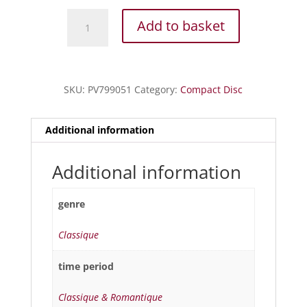
Alard
Add to basket
-
Trois
duos
pour
SKU:
PV799051
Category:
Compact Disc
2
violons,
Op.
Additional information
27
quantity
Additional information
genre
Classique
time period
Classique & Romantique