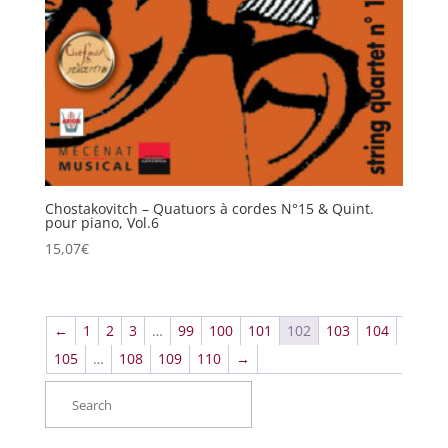
Chostakovitch – Quatuors à cordes N°15 & Quint.
pour piano, Vol.6
15,07
€
←
1
2
3
…
99
100
101
102
103
104
105
…
108
109
110
→