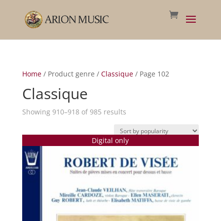
Home
/ Product genre /
Classique
/ Page 102
Classique
Sorted
Showing 910–918 of 985 results
by
popularity
Digital only