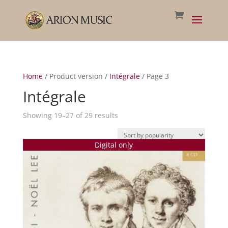
Home
/ Product version /
Intégrale
/ Page 3
Intégrale
Sorted
Showing 19–27 of 29 results
by
popularity
Digital only