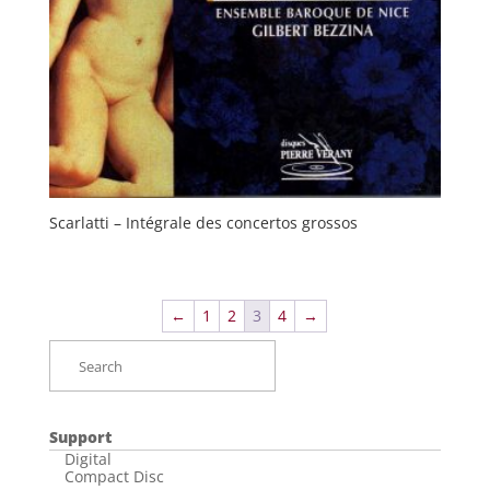
Scarlatti – Intégrale des concertos grossos
←
1
2
3
4
→
Support
Digital
Compact Disc