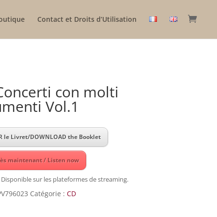
outique
Contact et Droits d’Utilisation
 Concerti con molti
umenti Vol.1
 le Livret/DOWNLOAD the Booklet
ès maintenant / Listen now
 Disponible sur les plateformes de streaming.
PV796023
Catégorie :
CD