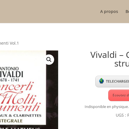
A propos
B
menti Vol.1
Vivaldi –
str
TELECHARGER
Ecoutez d
Indisponible en physique.
UGS :