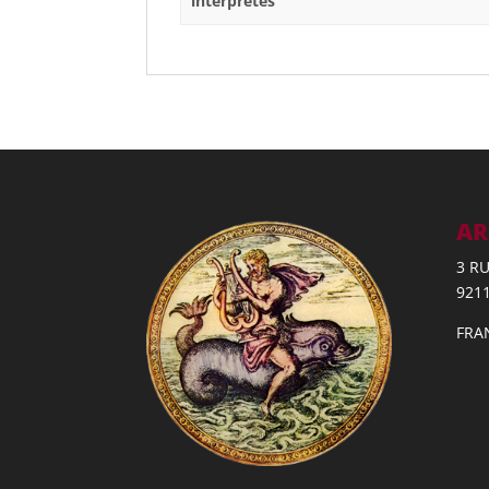
interprètes
AR
3 R
921
FRA