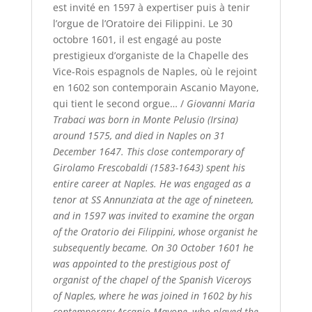
est invité en 1597 à expertiser puis à tenir
l’orgue de l’Oratoire dei Filippini. Le 30
octobre 1601, il est engagé au poste
prestigieux d’organiste de la Chapelle des
Vice-Rois espagnols de Naples, où le rejoint
en 1602 son contemporain Ascanio Mayone,
qui tient le second orgue… /
Giovanni Maria
Trabaci was born in Monte Pelusio (Irsina)
around 1575, and died in Naples on 31
December 1647. This close contemporary of
Girolamo Frescobaldi (1583-1643) spent his
entire career at Naples. He was engaged as a
tenor at SS Annunziata at the age of nineteen,
and in 1597 was invited to examine the organ
of the Oratorio dei Filippini, whose organist he
subsequently became. On 30 October 1601 he
was appointed to the prestigious post of
organist of the chapel of the Spanish Viceroys
of Naples, where he was joined in 1602 by his
contemporary Ascanio Mayone, who played the