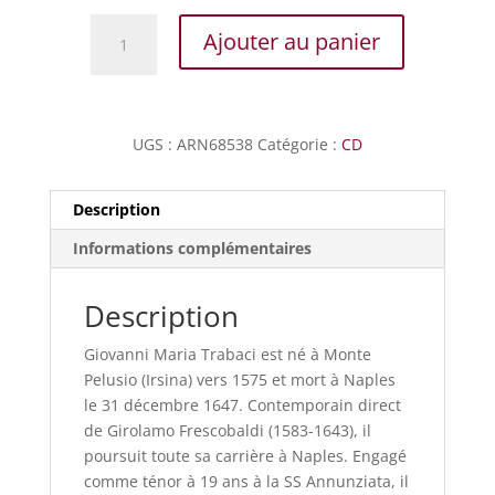
quantité
Ajouter au panier
de
Trabaci
-
Pièces
UGS :
ARN68538
Catégorie :
CD
de
clavecin
-
Description
Libro
Informations complémentaires
Primo
Description
Giovanni Maria Trabaci est né à Monte
Pelusio (Irsina) vers 1575 et mort à Naples
le 31 décembre 1647. Contemporain direct
de Girolamo Frescobaldi (1583-1643), il
poursuit toute sa carrière à Naples. Engagé
comme ténor à 19 ans à la SS Annunziata, il