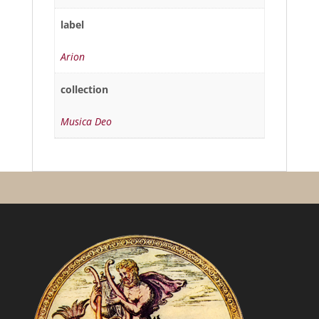
label
Arion
collection
Musica Deo