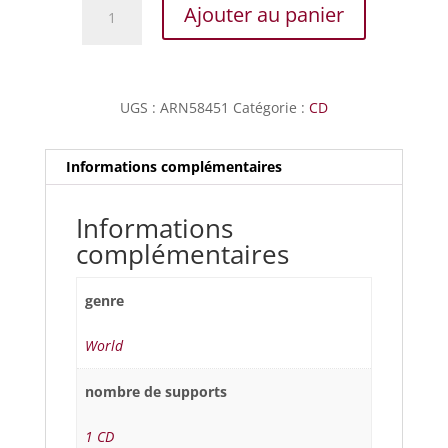
quantité
Ajouter au panier
de
Senegal
-
Noël
UGS :
ARN58451
Catégorie :
CD
Chrétien
en
Casamance
Informations complémentaires
Informations
complémentaires
genre
World
nombre de supports
1 CD