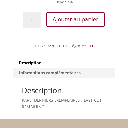
Disponible!
quantité
Ajouter au panier
de
Marais
-
Pièces
UGS :
PV706011
Catégorie :
CD
de
viole
-
Description
3ème
Informations complémentaires
Livre
(1711)
-
Description
2ème
RARE, DERNIERS EXEMPLAIRES / LAST CDs
partie
REMAINING