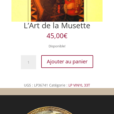
L’Art de la Musette
45,00
€
Disponible!
quantité
Ajouter au panier
de
L'Art
de
la
UGS :
LP36741
Catégorie :
LP VINYL 33T
Musette