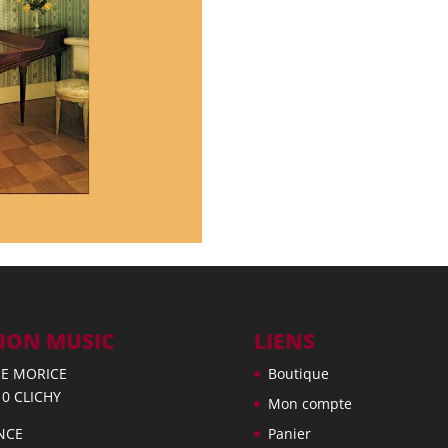
ION MUSIC
LIENS
UE MORICE
Boutique
10 CLICHY
Mon compte
NCE
Panier