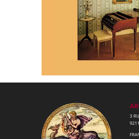
AR
3 R
921
FRA