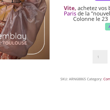
Vite,
achetez vos b
Paris
de la “nouvel
Colonne le 23
HAENDEL
GOURMA
quantity
SKU:
ARN68865
Category:
Com