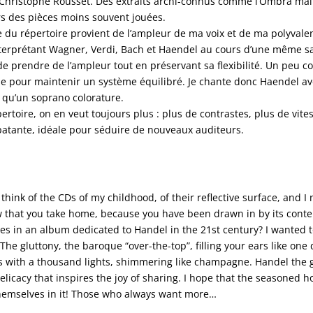
 Christophe Rousset. Des extraits archi-connus comme l’Ombra mai 
rs des pièces moins souvent jouées.
u répertoire provient de l’ampleur de ma voix et de ma polyvalence 
terprétant Wagner, Verdi, Bach et Haendel au cours d’une même s
e prendre de l’ampleur tout en préservant sa flexibilité. Un peu 
se pour maintenir un système équilibré. Je chante donc Haendel av
qu’un soprano colorature.
ertoire, on en veut toujours plus : plus de contrastes, plus de vite
atante, idéale pour séduire de nouveaux auditeurs.
l think of the CDs of my childhood, of their
reflective surface, and 
w that you take home, because you have been drawn in by its conten
s in an album dedicated to Handel in the 21st century?
I wanted t
The gluttony, the baroque “over-the-top”, filling your ears like one
es with a thousand lights, shimmering like champagne. Handel the g
delicacy that inspires the joy of sharing. I hope that the seasoned h
themselves in it! Those who always want more…