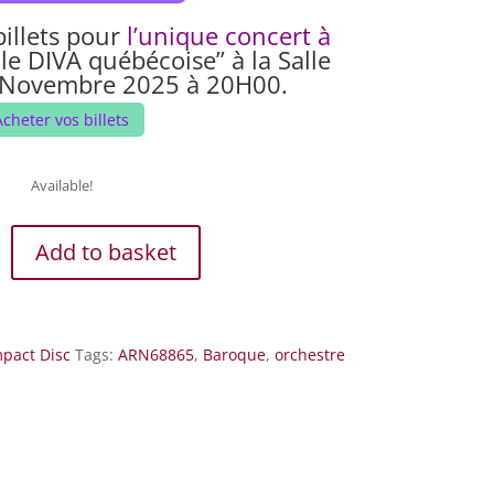
illets pour
l’unique concert à
le DIVA québécoise” à la Salle
 Novembre 2025 à 20H00.
Acheter vos billets
Available!
Add to basket
ND
pact Disc
Tags:
ARN68865
,
Baroque
,
orchestre