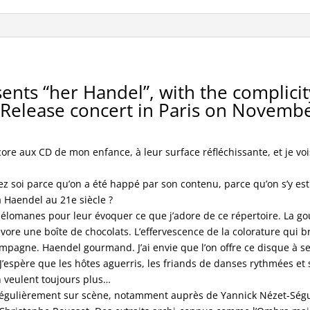
ents “her Handel”, with the complicit
Release concert in Paris on Novemb
core aux CD de mon enfance, à leur surface réfléchissante, et je v
z soi parce qu’on a été happé par son contenu, parce qu’on s’y est
 Haendel au 21e siècle ?
 mélomanes pour leur évoquer ce que j’adore de ce répertoire. La go
vore une boîte de chocolats. L’effervescence de la colorature qui br
mpagne. Haendel gourmand. J’ai envie que l’on offre ce disque à s
 J’espère que les hôtes aguerris, les friands de danses rythmées et 
n veulent toujours plus…
te régulièrement sur scène, notamment auprès de Yannick Nézet-Ség