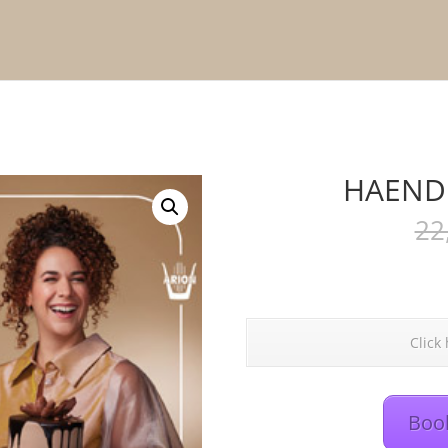
HAEND
22
Click
Book