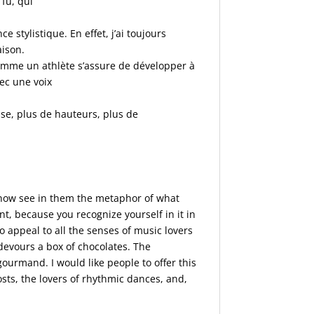
fu, qui
stylistique. En effet, j’ai toujours
aison.
comme un athlète s’assure de développer à
ec une voix
sse, plus de hauteurs, plus de
I now see in them the metaphor of what
t, because you recognize yourself in it in
o appeal to all the senses of music lovers
 devours a box of chocolates. The
ourmand. I would like people to offer this
osts, the lovers of rhythmic dances, and,