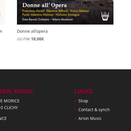
in
Donne all’opera
Original
Current
22,73
€
18,00
€
price
price
was:
is:
22,73€.
18,00€.
ION MUSIC
LINKS
UE MORICE
Shop
10 CLICHY
Contact & synch
NCE
Arion Music