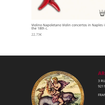
Violino Napoletano Violin concertos in Naples 
the 18th c.
22,73
€
AR
3 R
921
FRA