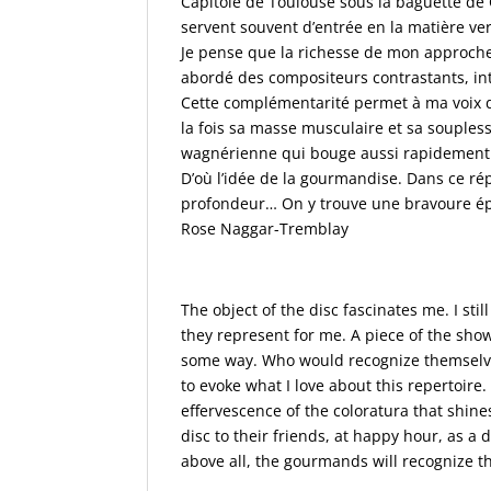
Capitole de Toulouse sous la baguette de
servent souvent d’entrée en la matière ve
Je pense que la richesse de mon approche d
abordé des compositeurs contrastants, in
Cette complémentarité permet à ma voix d
la fois sa masse musculaire et sa souples
wagnérienne qui bouge aussi rapidement 
D’où l’idée de la gourmandise. Dans ce rép
profondeur… On y trouve une bravoure ép
Rose Naggar-Tremblay
The object of the disc fascinates me. I stil
they represent for me.
A piece of the sho
some way.
Who would recognize themselve
to evoke what I love about this repertoire.
effervescence of the coloratura that shin
disc to
their friends, at happy hour, as a 
above all, the gourmands will recognize 