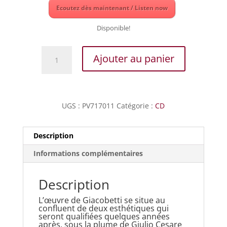
Ecoutez dès maintenant / Listen now
Disponible!
quantité
Ajouter au panier
de
Giacobetti
-
Lamentazioni
UGS :
PV717011
Catégorie :
CD
par
la
settimana
Description
Santa
Informations complémentaires
a
5
voci
Description
L’œuvre de Giacobetti se situe au
confluent de deux esthétiques qui
seront qualifiées quelques années
après, sous la plume de Giulio Cesare