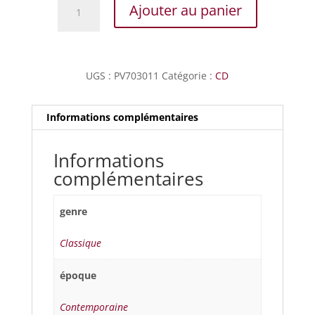
quantité
Ajouter au panier
de
Fauré
-
Quintettes
UGS :
PV703011
Catégorie :
CD
pour
piano
&
Informations complémentaires
cordes
Informations
complémentaires
genre
Classique
époque
Contemporaine