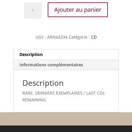
quantité
Ajouter au panier
de
Complaintes
Roumaines
UGS :
ARN64334
Catégorie :
CD
Description
Informations complémentaires
Description
RARE, DERNIERS EXEMPLAIRES / LAST CDs
REMAINING