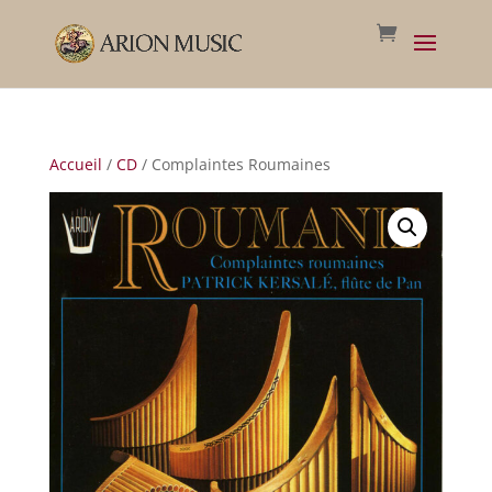
Accueil
/
CD
/ Complaintes Roumaines