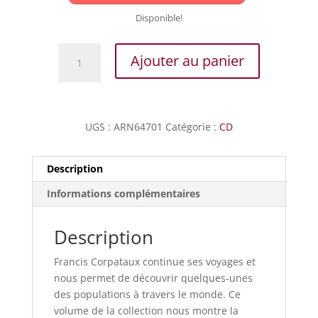
Disponible!
quantité
Ajouter au panier
de
Chant
des
Enfants
UGS :
ARN64701
Catégorie :
CD
du
Monde
Vol.
Description
15
Informations complémentaires
-
Le
Brésil
Description
Francis Corpataux continue ses voyages et
nous permet de découvrir quelques-unes
des populations à travers le monde. Ce
volume de la collection nous montre la