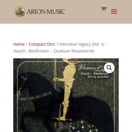
Home
/
Compact Disc
/ Viennese legacy (Vol. I) –
Haydn, Beethoven – Quatuor Rosamonde