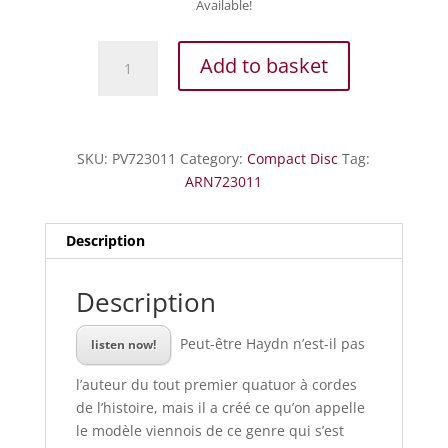
Available!
Viennese
Add to basket
legacy
(Vol.
I)
-
SKU:
PV723011
Category:
Compact Disc
Tag:
Haydn,
ARN723011
Beethoven
-
Quatuor
Description
Rosamonde
quantity
Description
Peut-être Haydn n’est-il pas
listen now!
l’auteur du tout premier quatuor à cordes
de l’histoire, mais il a créé ce qu’on appelle
le modèle viennois de ce genre qui s’est