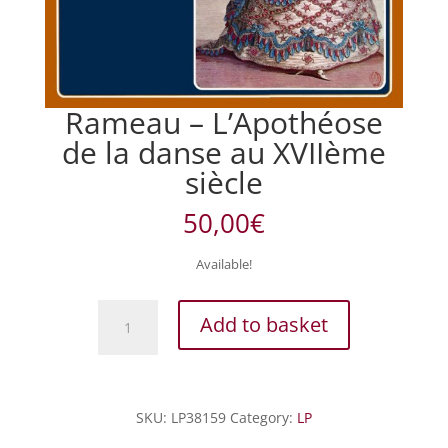
Rameau – L’Apothéose
de la danse au XVIIème
siècle
50,00
€
Available!
Rameau
Add to basket
-
L'Apothéose
de
la
SKU:
LP38159
Category:
LP
danse