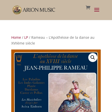
Home
/
LP
/ Rameau – L’Apothéose de la danse au
XVIIème siècle