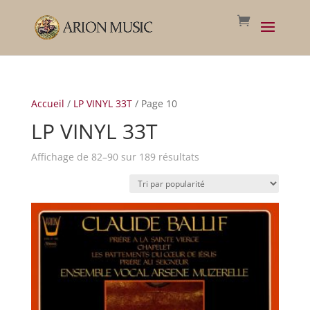
Accueil
/
LP VINYL 33T
/ Page 10
LP VINYL 33T
Trié
Affichage de 82–90 sur 189 résultats
par
popularité