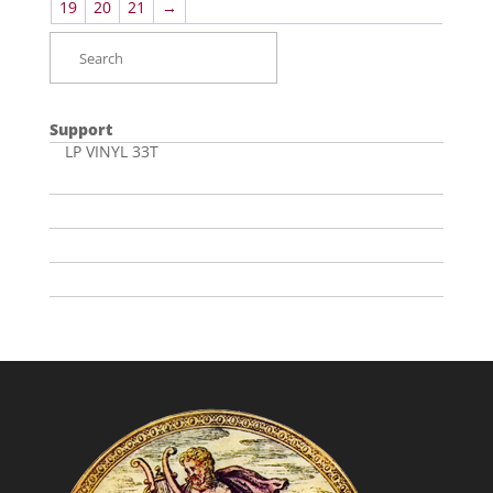
19
20
21
→
Support
LP VINYL 33T