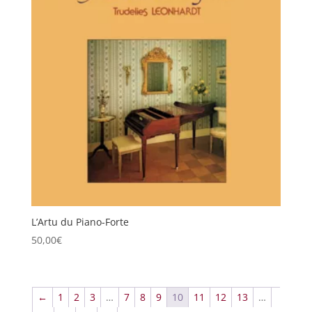
L’Artu du Piano-Forte
50,00
€
←
1
2
3
…
7
8
9
10
11
12
13
…