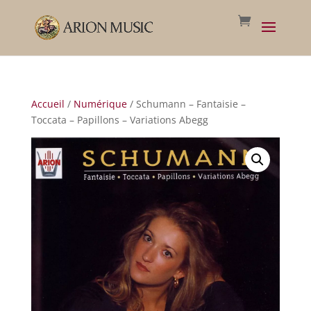
Accueil
/
Numérique
/ Schumann – Fantaisie –
Toccata – Papillons – Variations Abegg