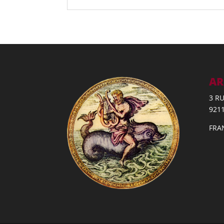
AR
3 R
921
FRA