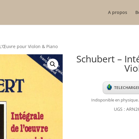
A propos
B
 L’Œuvre pour Violon & Piano
Schubert – Int
Vio
TELECHARGER
Indisponible en physique.
UGS :
ARN2