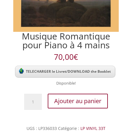
Musique Romantique
pour Piano à 4 mains
70,00
€
TELECHARGER le Livret/DOWNLOAD the Booklet
Disponible!
quantité
Ajouter au panier
de
Musique
Romantique
pour
UGS :
LP336033
Catégorie :
LP VINYL 33T
Piano