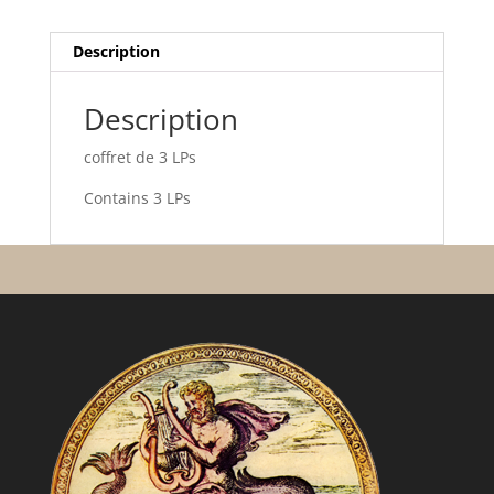
à
4
Description
mains
Description
coffret de 3 LPs
Contains 3 LPs