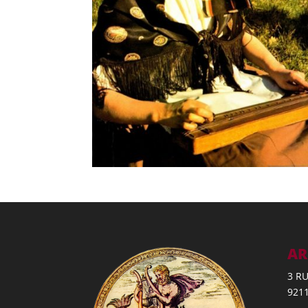
AR
3 R
921