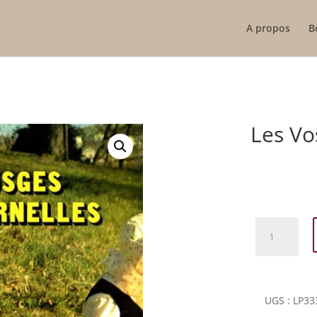
A propos
B
Les Vo
quantité
de
Les
Vosges
Eternelles
UGS :
LP33