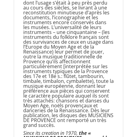
dont l’usage s’était à peu près perdu
au cours des siècles, se livrant à une
reconstitution minutieuse d’après les
documents, l’ico­nographie et les
instruments encore conservés dans
les musées. L’universalité de leurs
instru­ments – une cinquantaine – (les
instruments du folklore français sont
des survivances de ceux en usage dans
l’Europe du Moyen Age et de la
Renaissance) leur permet de jouer,
outre la musique traditionnelle de
Provence qu’ils affectionnent
particulièrement [interprétée sur les
instruments typiques de la Provence
des 17e et 18e s.: flûtet, tambourin,
timbale, timbalon, cymbalette), toute la
musique européenne, donnant leur
préférence aux pièces qui conservent
le caractère populaire auquel ils sont
très attachés: chansons et danses du
Moyen Age, noëls provençaux et
danceries de la Renaissance. Dès leur
publication, les disques des MUSICIENS
DE PROVENCE ont remporté un très
grand succès.
Since its creation in 1970,
the «