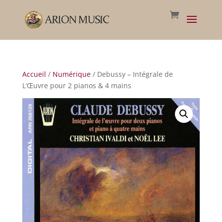
Accueil
/
Numérique
/ Debussy – Intégrale de
L’Œuvre pour 2 pianos & 4 mains