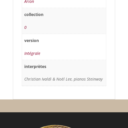
Arion
collection
0
version
Intégrale
interprètes
Christian Ivaldi & Noël Lee, pianos Steinway