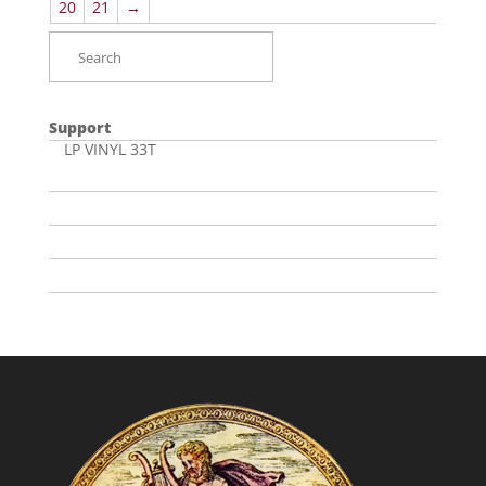
20
21
→
Support
LP VINYL 33T