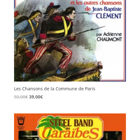
Les Chansons de la Commune de Paris
Le
Le
50,00
€
39,00
€
prix
prix
initial
actuel
était :
est :
50,00€.
39,00€.