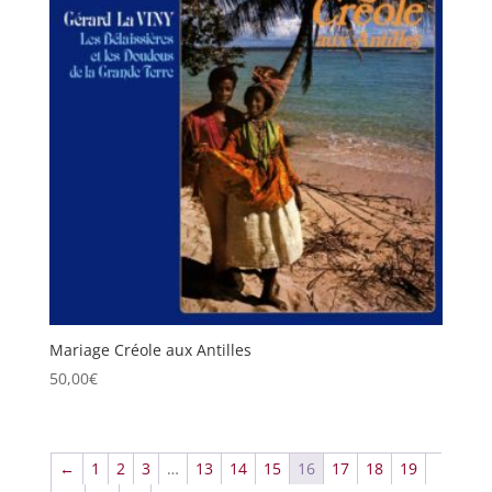
Mariage Créole aux Antilles
50,00
€
←
1
2
3
…
13
14
15
16
17
18
19